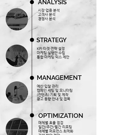
ANALYSIS
시장·업종 분석
고객사 분석
​경쟁사 분석
STRATEGY
KPI·타겟·전략 설정
​마케팅 실행안 수립
​통합 마케팅 믹스 제안
MANAGEMENT
예산·입찰 관리
캠페인 세팅 및 모니터링
​(컨텐츠) 기획 및 제작
​광고 동향 안내 및 접목
OPTIMIZATION
매체별 효율 점검
일간/주간/월간 리포팅
매체별 퍼포먼스 최적화