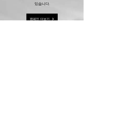
있습니다.
캠페인 더보기
Content
Marketing
카피, 이미지, 영상, 아티클의 형태로 브랜드
를 표현하고 유저들과 소통합니다. 공식 채널
운영을 위한 모든 요소를 컨설팅하며 플래닝/
기획/제작이 일원화되어 진행됩니다.
: 인스타그램, 카카오 플러스 친구, 네이버 블
로그
또한 장기간 공식 채널 운영 노하우를 접목해,
단순 채널 운영이 아닌 퍼포먼스를 향상시킬